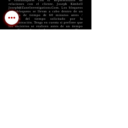
o comuníquese con el Representante de
relaciones con el cliente, Joseph Kimbell
Joseph@ZaneInvestigations.Com
. Los bloqueos
/ desbloqueos se llevan a cabo dentro de un
período de tiempo de 60 minutos antes /
después del tiempo solicitado por la
administración. Tenga en cuenta si prefiere que
los encierros se realicen antes de un tiempo
específico o después de un tiempo específico.
Para los servicios de control de
estacionamiento, informe a los residentes de la
propiedad con 15 días de anticipación antes de
que comiencen los servicios de administración
de estacionamiento. Los letreros deben
colocarse con 24 horas de anticipación antes
de que puedan comenzar los servicios de
estacionamiento y deben colocarse en los
puntos de acceso a la propiedad y / o con una
separación de 25 'en toda la propiedad y deben
colocarse a no más de 6' ni a menos de 4 ”. Las
señales deben ser visibles para los vehículos
que pasan. En la Ciudad de Sparks, los letreros
deben ser de 4'x4 '. Para los servicios de
remolque, la propiedad debe tener un contrato
con un servicio de remolque autorizado y
agregar NVSS al contrato de remolque como
representante autorizado de la propiedad.
Como se trata de un servicio gratuito, no se
garantizan las fechas y horarios específicos
para la aplicación del estacionamiento. Los
servicios de control de estacionamiento se
llevan a cabo al azar y pueden o no estar
disponibles a solicitud de los residentes o de la
administración, según el volumen de llamadas
y la disponibilidad.