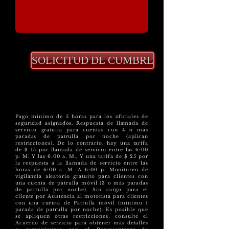
SOLICITUD DE CUMBRE
Pago mínimo de 5 horas para los oficiales de
seguridad asignados. Respuesta de llamada de
servicio gratuita para cuentas con 4 o más
paradas de patrulla por noche (aplican
restricciones). De lo contrario, hay una tarifa
de $ 15 por llamada de servicio entre las 6:00
p. M. Y las 6:00 a. M., Y una tarifa de $ 25 por
la respuesta a la llamada de servicio entre las
horas de 6:00 a. M. A 6:00 p. Monitoreo de
vigilancia aleatorio gratuito para clientes con
una cuenta de patrulla móvil (3 o más paradas
de patrulla por noche). Sin cargo para el
cliente por Asistencia al motorista para clientes
con una cuenta de Patrulla móvil (mínimo 1
parada de patrulla por noche). Es posible que
se apliquen otras restricciones; consulte el
Acuerdo de servicio para obtener más detalles