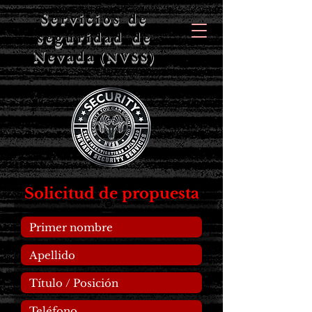
Servicios de
seguridad de
Nevada
(NVSS)
Solicitud de propuesta