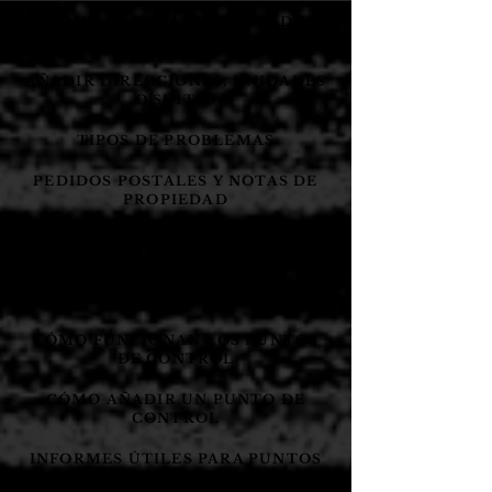
CÓMO USAR EL MONITOR DE
PROBLEMAS
AÑADIR DIRECCIONES, UNIDADES
O SUITES
TIPOS DE PROBLEMAS
PEDIDOS POSTALES Y NOTAS DE
PROPIEDAD
AÑADIR TIPOS DE PROBLEMAS
EXPLICACIÓN DE LA FUNCIÓN DE
CIERRE AUTOMÁTICO
CÓMO FUNCIONAN LOS PUNTOS
DE CONTROL
CÓMO AÑADIR UN PUNTO DE
CONTROL
INFORMES ÚTILES PARA PUNTOS
DE CONTROL