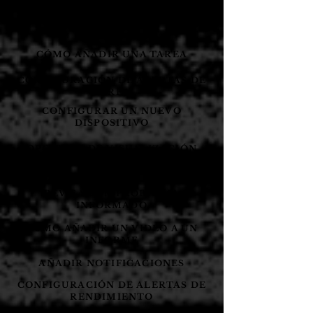
CÓMO FUNCIONA LA FUNCIÓN DE
TAREA
CÓMO AÑADIR UNA TAREA
CONFIGURACIÓN DE ALERTAS DE
TAREA
CONFIGURAR UN NUEVO
DISPOSITIVO
OPCIONES DE VISUALIZACIÓN
DEL MAPA GPS
REVISAR UN PROBLEMA
INFORMADO
CÓMO AÑADIR UN VIDEO A UN
INFORME
AÑADIR NOTIFICACIONES
CONFIGURACIÓN DE ALERTAS DE
RENDIMIENTO