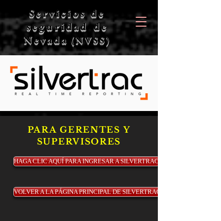
Servicios de
seguridad de
Nevada
(NVSS)
PARA GERENTES Y
SUPERVISORES
HAGA CLIC AQUÍ PARA INGRESAR A SILVERTRAC
VOLVER A LA PÁGINA PRINCIPAL DE SILVERTRAC